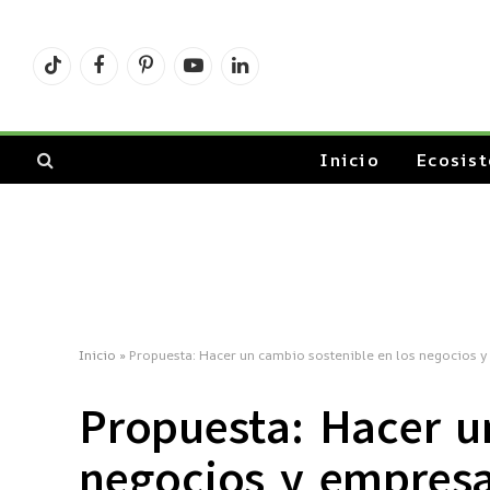
TikTok
Facebook
Pinterest
YouTube
LinkedIn
Inicio
Ecosis
Inicio
»
Propuesta: Hacer un cambio sostenible en los negocios 
Propuesta: Hacer u
negocios y empres