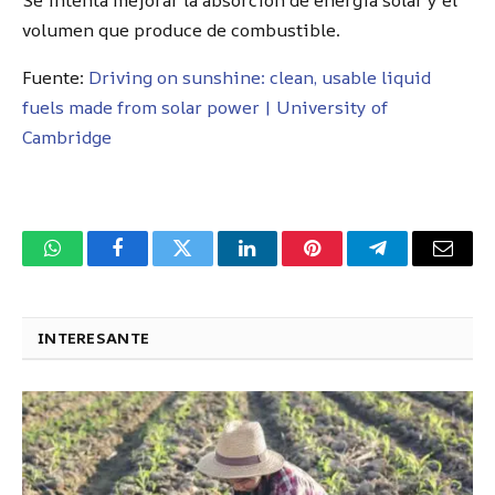
volumen que produce de combustible.
Fuente:
Driving on sunshine: clean, usable liquid
fuels made from solar power | University of
Cambridge
WhatsApp
Facebook
Twitter
LinkedIn
Pinterest
Telegram
Corre
electr
INTERESANTE