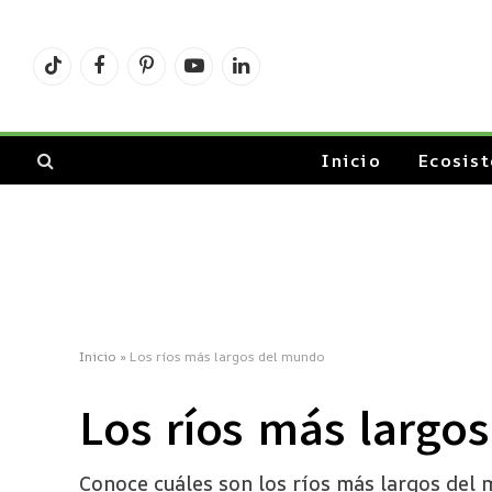
TikTok
Facebook
Pinterest
YouTube
LinkedIn
Inicio
Ecosis
Inicio
»
Los ríos más largos del mundo
Los ríos más largo
Conoce cuáles son los ríos más largos del 