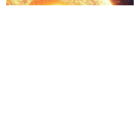
Planeta Tierra
Interior del Planeta Tierra
El interior de la Tierra se compone de capas internas, así
como la atmósfera. Pero no se puede acceder por dos
grandes razones.
MÁS
Reciclaje de baterías podrá recuperar hasta 70% del
litio