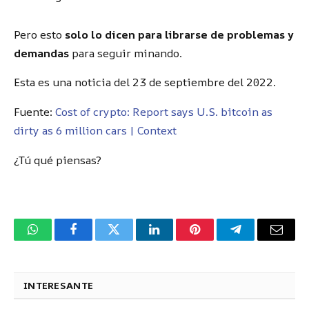
Pero esto
solo lo dicen para librarse de problemas y
demandas
para seguir minando.
Esta es una noticia del 23 de septiembre del 2022.
Fuente:
Cost of crypto: Report says U.S. bitcoin as
dirty as 6 million cars | Context
¿Tú qué piensas?
WhatsApp
Facebook
Twitter
LinkedIn
Pinterest
Telegram
Corre
electr
INTERESANTE