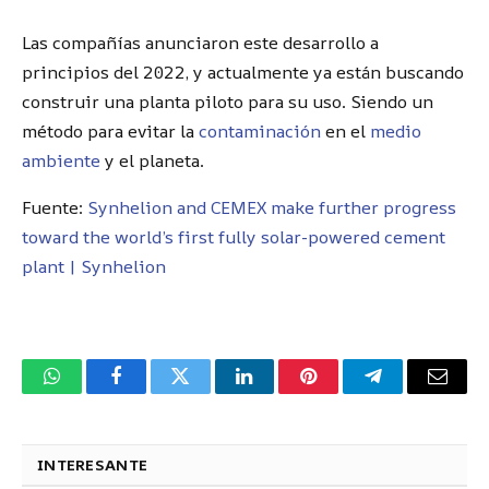
Las compañías anunciaron este desarrollo a
principios del 2022, y actualmente ya están buscando
construir una planta piloto para su uso. Siendo un
método para evitar la
contaminación
en el
medio
ambiente
y el planeta.
Fuente:
Synhelion and CEMEX make further progress
toward the world’s first fully solar-powered cement
plant | Synhelion
WhatsApp
Facebook
Twitter
LinkedIn
Pinterest
Telegram
Corre
electr
INTERESANTE