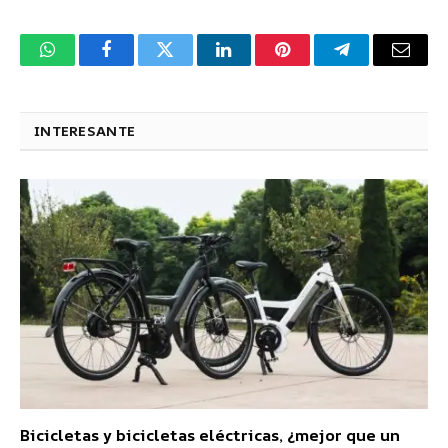
WhatsApp
Facebook
Twitter
LinkedIn
Pinterest
Telegram
Corre
electr
INTERESANTE
Bicicletas y bicicletas eléctricas, ¿mejor que un