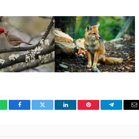
hatsApp
Facebook
Twitter
LinkedIn
Pinterest
Telegram
C
el