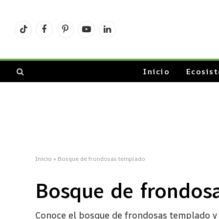
TikTok
Facebook
Pinterest
YouTube
LinkedIn
Inicio
Ecosis
Inicio
»
Bosque de frondosas templado
Bosque de frondos
Conoce el bosque de frondosas templado y su