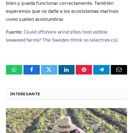
bien y pueda funcionar correctamente. También
esperemos que no dañe a los ecosistemas marinos
como suelen acostumbrar.
Fuente:
Could offshore wind sites host edible
seaweed farms? The Swedes think so (electrek.co)
WhatsApp
Facebook
Twitter
LinkedIn
Pinterest
Telegram
Corre
electr
INTERESANTE