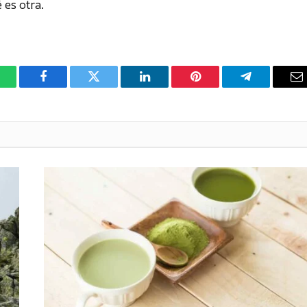
 es otra.
hatsApp
Facebook
Twitter
LinkedIn
Pinterest
Telegram
C
el