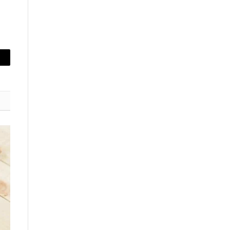
orreo
ectrónico