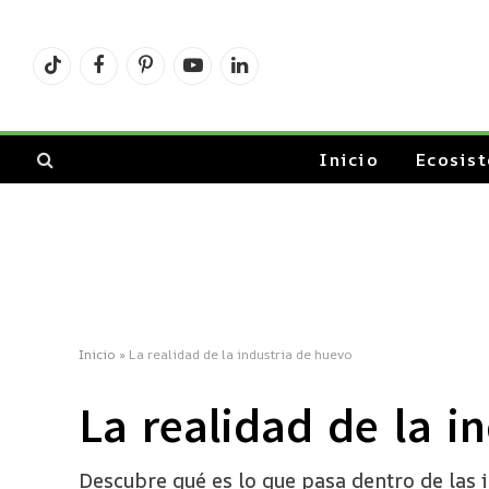
TikTok
Facebook
Pinterest
YouTube
LinkedIn
Inicio
Ecosis
Inicio
»
La realidad de la industria de huevo
La realidad de la i
Descubre qué es lo que pasa dentro de las 