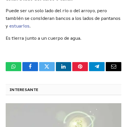
Puede ser un solo lado del río o del arroyo, pero
también se consideran bancos a los lados de pantanos
y
estuarios
.
Es tierra junto a un cuerpo de agua.
WhatsApp
Facebook
Twitter
LinkedIn
Pinterest
Telegram
Corre
electr
INTERESANTE