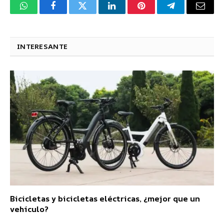
WhatsApp
Facebook
Twitter
LinkedIn
Pinterest
Telegram
Corre
electr
INTERESANTE
Bicicletas y bicicletas eléctricas, ¿mejor que un
vehículo?